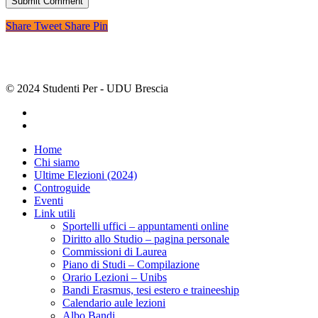
Share
Tweet
Share
Pin
© 2024 Studenti Per - UDU Brescia
Home
Chi siamo
Ultime Elezioni (2024)
Controguide
Eventi
Link utili
Sportelli uffici – appuntamenti online
Diritto allo Studio – pagina personale
Commissioni di Laurea
Piano di Studi – Compilazione
Orario Lezioni – Unibs
Bandi Erasmus, tesi estero e traineeship
Calendario aule lezioni
Albo Bandi