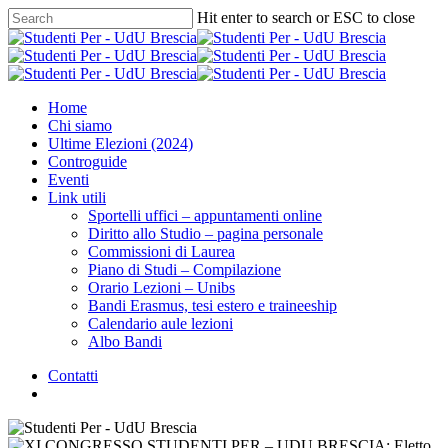
Hit enter to search or ESC to close
Home
Chi siamo
Ultime Elezioni (2024)
Controguide
Eventi
Link utili
Sportelli uffici – appuntamenti online
Diritto allo Studio – pagina personale
Commissioni di Laurea
Piano di Studi – Compilazione
Orario Lezioni – Unibs
Bandi Erasmus, tesi estero e traineeship
Calendario aule lezioni
Albo Bandi
Contatti