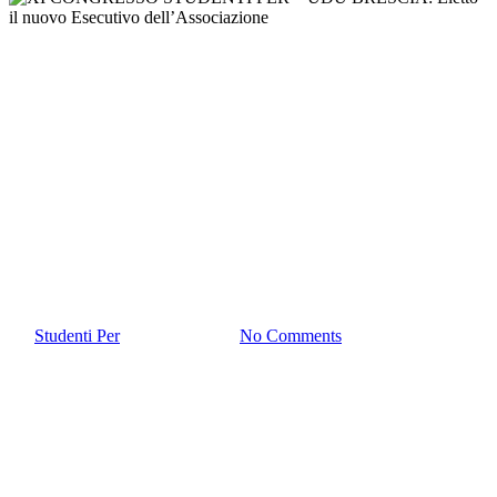
Uncategorized
XI CONGRESSO STUDENTI
PER – UDU BRESCIA: Eletto
il nuovo Esecutivo
dell’Associazione
By
Studenti Per
Ottobre 25, 2022
No Comments