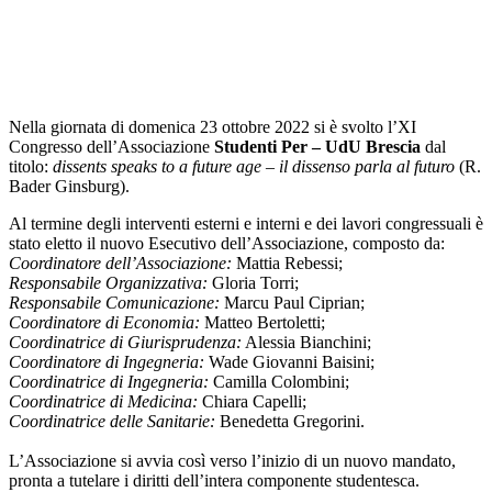
Nella giornata di domenica 23 ottobre 2022 si è svolto l’XI
Congresso dell’Associazione
Studenti Per – UdU Brescia
dal
titolo:
dissents speaks to a future age – il dissenso parla al futuro
(R.
Bader Ginsburg).
Al termine degli interventi esterni e interni e dei lavori congressuali è
stato eletto il nuovo Esecutivo dell’Associazione, composto da:
Coordinatore dell’Associazione:
Mattia Rebessi;
Responsabile Organizzativa:
Gloria Torri;
Responsabile Comunicazione:
Marcu Paul Ciprian;
Coordinatore di Economia:
Matteo Bertoletti;
Coordinatrice di Giurisprudenza:
Alessia Bianchini;
Coordinatore di Ingegneria:
Wade Giovanni Baisini;
Coordinatrice di Ingegneria:
Camilla Colombini;
Coordinatrice di Medicina:
Chiara Capelli;
Coordinatrice delle Sanitarie:
Benedetta Gregorini.
L’Associazione si avvia così verso l’inizio di un nuovo mandato,
pronta a tutelare i diritti dell’intera componente studentesca.